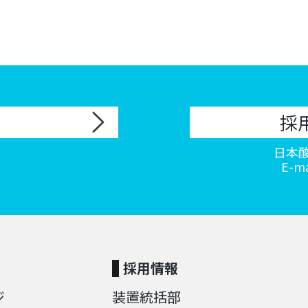
採
日本酸
E-ma
採用情報
ジ
装置統括部