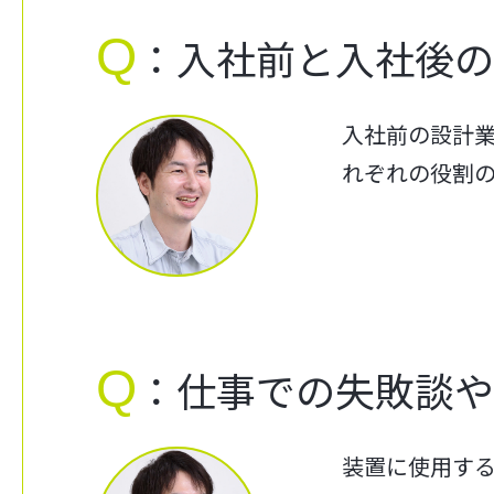
Q
：入社前と入社後
入社前の設計
れぞれの役割
Q
：仕事での失敗談や
装置に使用す