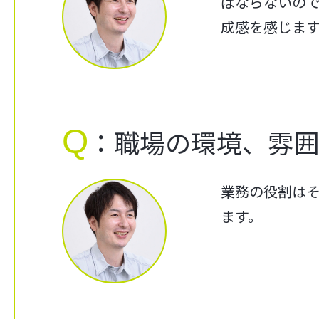
ばならないの
成感を感じま
Q
：職場の環境、雰
業務の役割は
ます。