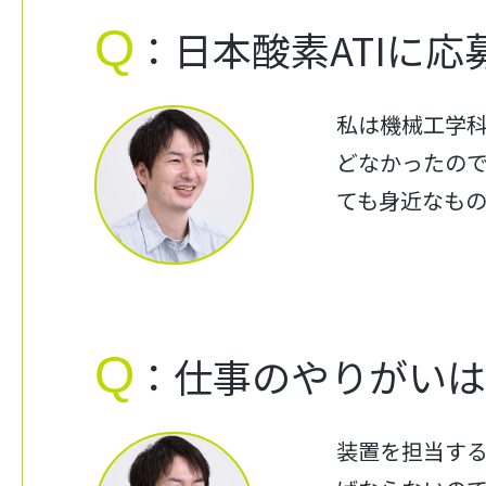
Q
：日本酸素ATIに
私は機械工学科
どなかったの
ても身近なも
Q
：仕事のやりがい
装置を担当す